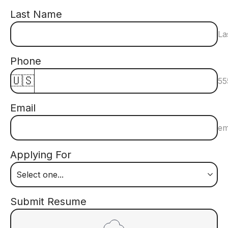
Last Name
La
Phone
🇺🇸
55
Email
em
Applying For
Submit Resume