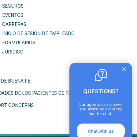
SEGUROS
EVENTOS
CARRERAS
INICIO DE SESIÓN DE EMPLEADO
FORMULARIOS
JURÍDICO
 DE BUENA FE
QUESTIONS?
ADES DE LOS PACIENTES DE FLORIDA
Our agents can answer
ORT CONCERNS
and assist you directly
via the chat!
Chat with us