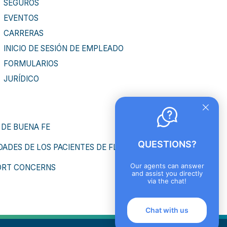
SEGUROS
EVENTOS
CARRERAS
INICIO DE SESIÓN DE EMPLEADO
FORMULARIOS
JURÍDICO
 DE BUENA FE
QUESTIONS?
ADES DE LOS PACIENTES DE FLORIDA
Our agents can answer
ORT CONCERNS
and assist you directly
via the chat!
Chat with us