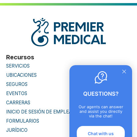
Recursos
SERVICIOS
UBICACIONES
SEGUROS
EVENTOS
QUESTIONS?
CARRERAS
Our agents can answer
INICIO DE SESIÓN DE EMPLEADO
and assist you directly
via the chat!
FORMULARIOS
JURÍDICO
Chat with us