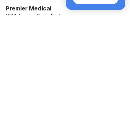
Premier Medical
1580 Avenida Santa Bárbara,
The Villages, Florida 32159
Póngase en contacto con nosotros
(888) 228-2605
Envíanos un correo electrónico
INFO@PMACARE.COM
ACCESIBILIDAD WEB
AVISO DE PRÁCTICAS DE PRIVACIDAD
ESTIMACIÓN DE BUENA FE