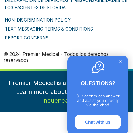
DECLARACIÓN DE DERECHOS Y RESPONSABILIDADES DE
LOS PACIENTES DE FLORIDA
NON-DISCRIMINATION POLICY
TEXT MESSAGING TERMS & CONDITIONS
REPORT CONCERNS
© 2024 Premier Medical - Todos los derechos
reservados
Premier Medical is a part of NeueHealth.
QUESTIONS?
Learn more about NeueHealth here
Our agents can answer
neuehealth.com
and assist you directly
via the chat!
Chat with us